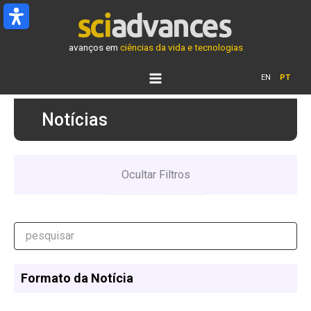
Ir
para
o
avanços em
ciências da vida e tecnologias
conteúdo
EN
PT
Notícias
Ocultar Filtros
Formato da Notícia