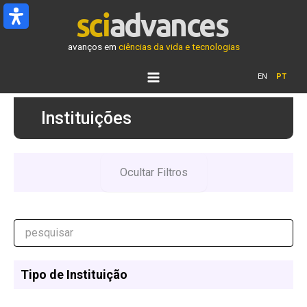
Ir
para
o
avanços em
ciências da vida e tecnologias
conteúdo
EN
PT
Instituições
Ocultar Filtros
Tipo de Instituição