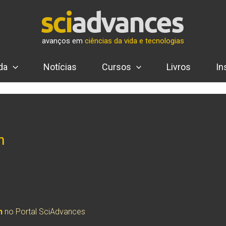
avanços em
ciências da vida e tecnologias
da
Notícias
Cursos
Livros
In
h
h
no Portal SciAdvances