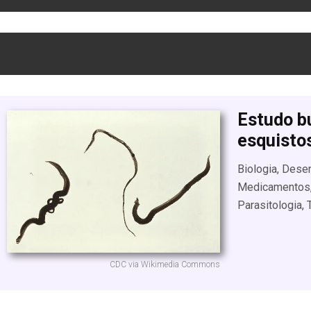
Estudo b
esquist
Biologia, Dese
Medicamentos, 
Parasitologia, 
CDC via Wikimedia Commons