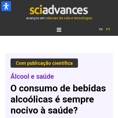
Ir
para
o
avanços em
ciências da vida e tecnologias
conteúdo
EN
PT
Com
publicação
científica
Álcool e saúde
O consumo de bebidas
alcoólicas é sempre
nocivo à saúde?