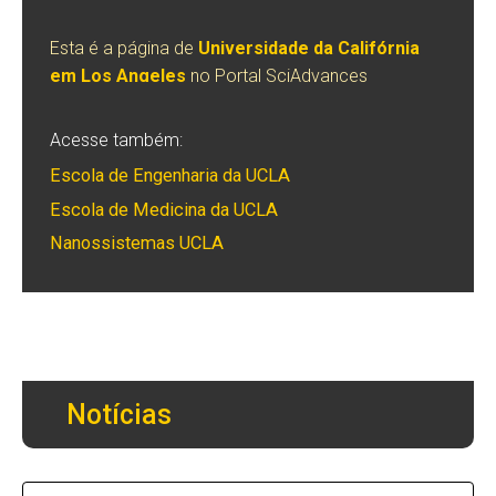
Esta é a página de
Universidade da Califórnia
em Los Angeles
no Portal SciAdvances
Acesse também:
Escola de Engenharia da UCLA
Escola de Medicina da UCLA
Nanossistemas UCLA
Notícias