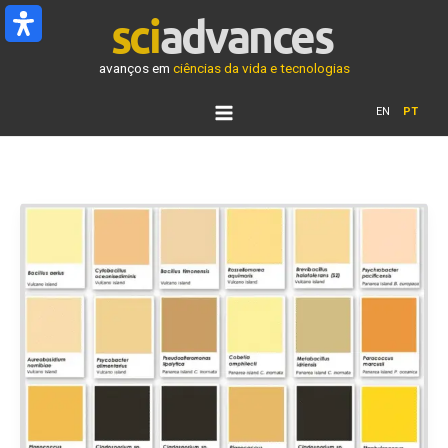
Ir
para
o
avanços em
ciências da vida e tecnologias
conteúdo
EN
PT