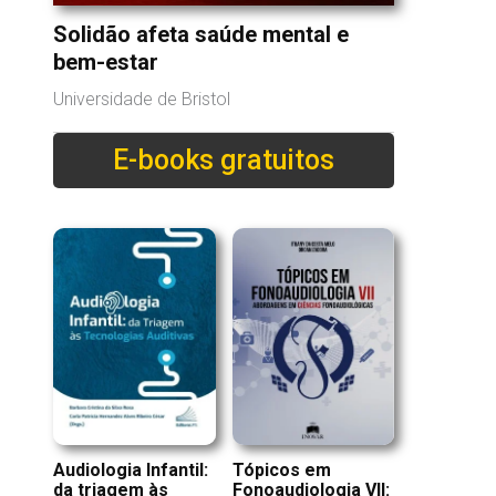
Solidão afeta saúde mental e
bem-estar
Universidade de Bristol
E-books gratuitos
Tópicos em
Audiologia Infantil:
Fonoaudiologia VII:
da triagem às