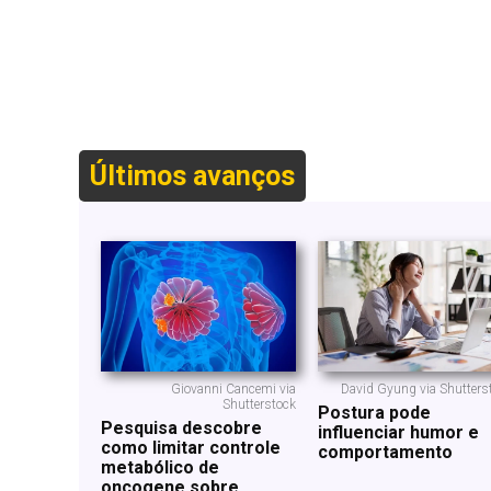
Últimos avanços
Giovanni Cancemi via
David Gyung via Shutters
Shutterstock
Postura pode
Pesquisa descobre
influenciar humor e
como limitar controle
comportamento
metabólico de
oncogene sobre