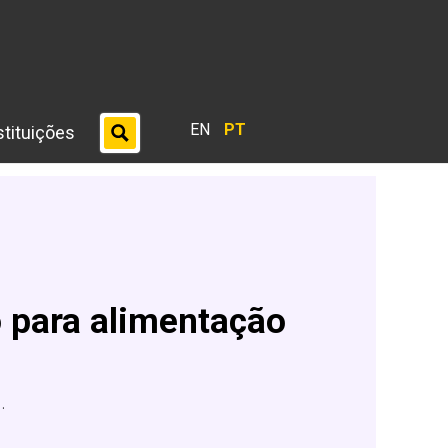
EN
PT
stituições
o para alimentação
.