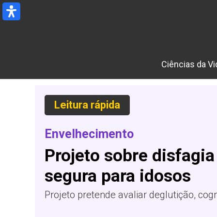
Ir
para
o
conteúdo
Ciências da Vi
Leitura rápida
Envelhecimento
Projeto sobre disfagi
segura para idosos
Projeto pretende avaliar deglutição, co