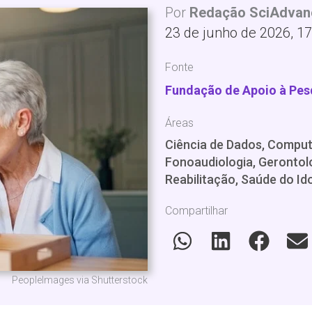
Por
Redação SciAdvan
23 de junho de 2026, 17
Fonte
Fundação de Apoio à Pesq
Áreas
Ciência de Dados, Comput
Fonoaudiologia, Gerontolog
Reabilitação, Saúde do Id
Compartilhar
PeopleImages via Shutterstock