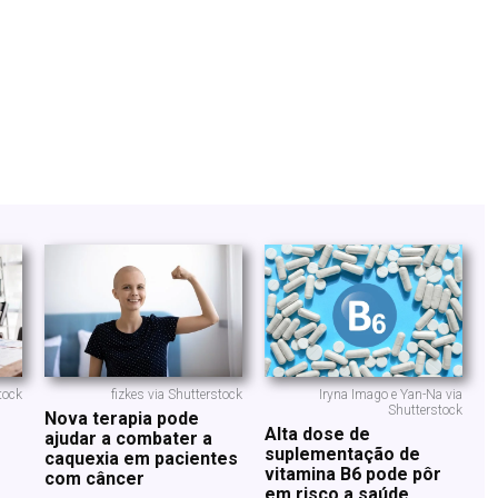
tock
fizkes via Shutterstock
Iryna Imago e Yan-Na via
Shutterstock
Nova terapia pode
Alta dose de
ajudar a combater a
suplementação de
caquexia em pacientes
vitamina B6 pode pôr
com câncer
em risco a saúde