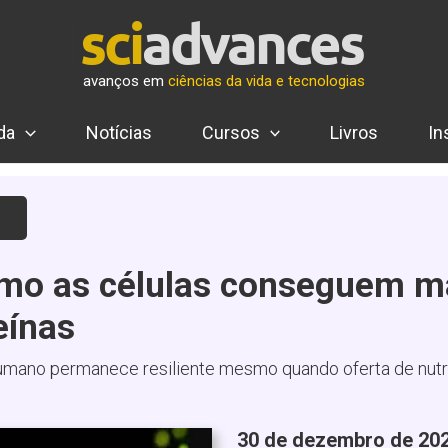
avanços em
ciências da vida e tecnologias
da
Notícias
Cursos
Livros
In
a
mo as células conseguem ma
eínas
ano permanece resiliente mesmo quando oferta de nutrie
30 de dezembro de 202