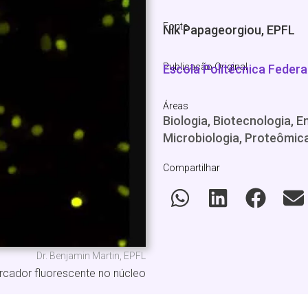
Fonte
Nik Papageorgiou, EPFL
Publicação Original
Escola Politécnica Federa
Áreas
Biologia, Biotecnologia, 
Microbiologia, Proteômic
Compartilhar
Dr. Benjamin Martin, EPFL
rcador fluorescente no núcleo