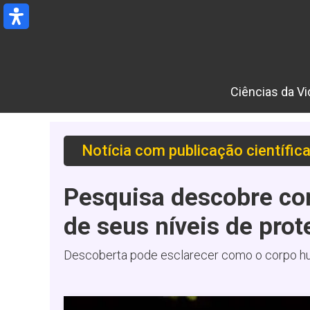
Ir
para
o
conteúdo
Ciências da Vi
Notícia com publicação científic
Pesquisa descobre co
de seus níveis de prot
Descoberta pode esclarecer como o corpo hum