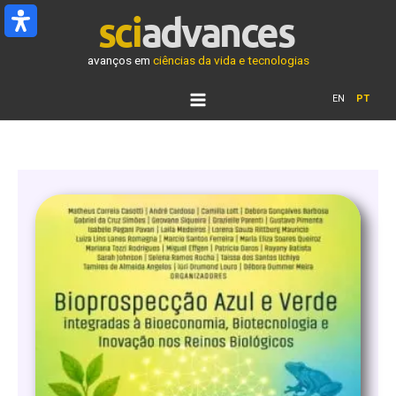
Ir
para
o
avanços em
ciências da vida e tecnologias
conteúdo
EN
PT