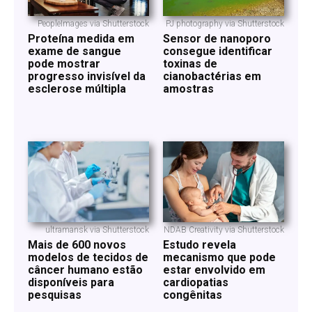
PeopleImages via Shutterstock
PJ photography via Shutterstock
Proteína medida em
Sensor de nanoporo
exame de sangue
consegue identificar
pode mostrar
toxinas de
progresso invisível da
cianobactérias em
esclerose múltipla
amostras
ultramansk via Shutterstock
NDAB Creativity via Shutterstock
Mais de 600 novos
Estudo revela
modelos de tecidos de
mecanismo que pode
câncer humano estão
estar envolvido em
disponíveis para
cardiopatias
pesquisas
congênitas