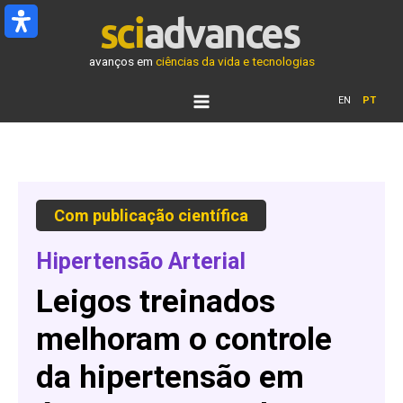
Ir
para
o
avanços em
ciências da vida e tecnologias
conteúdo
EN
PT
Com
publicação
científica
Hipertensão Arterial
Leigos treinados
melhoram o controle
da hipertensão em