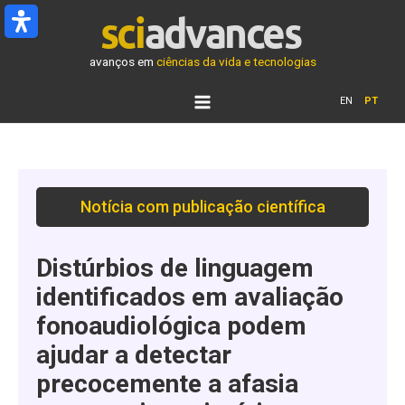
Ir
para
o
avanços em
ciências da vida e tecnologias
conteúdo
EN
PT
Notícia com publicação científica
Distúrbios de linguagem
identificados em avaliação
fonoaudiológica podem
ajudar a detectar
precocemente a afasia