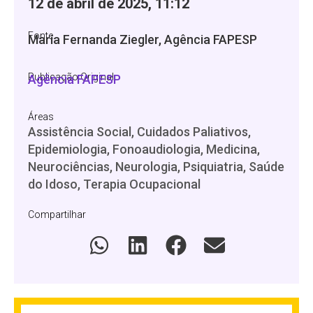
12 de abril de 2025, 11:12
Fonte
Maria Fernanda Ziegler, Agência FAPESP
Publicação Original
Agência FAPESP
Áreas
Assistência Social, Cuidados Paliativos,
Epidemiologia, Fonoaudiologia, Medicina,
Neurociências, Neurologia, Psiquiatria, Saúde
do Idoso, Terapia Ocupacional
Compartilhar