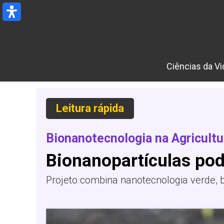
Ir
para
o
conteúdo
Ciências da Vi
Leitura rápida
Bionanotecnologia na Agricultu
Bionanopartículas po
Projeto combina nanotecnologia verde, b