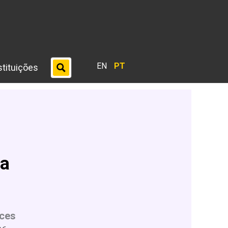
EN
PT
stituições
la
ces