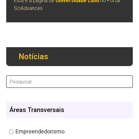
Esta é a página de
Universidade Lund
no Portal
SciAdvances
Notícias
Áreas Transversais
Empreendedorismo