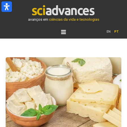
Ir
para
o
avanços em
ciências da vida e tecnologias
conteúdo
EN
PT