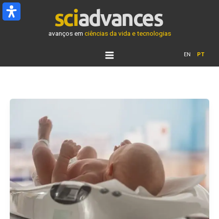
Ir
para
o
avanços em
ciências da vida e tecnologias
conteúdo
EN
PT