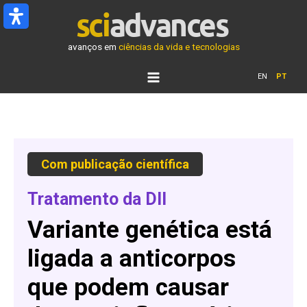
Ir
para
o
avanços em
ciências da vida e tecnologias
conteúdo
EN
PT
Com
publicação
científica
Tratamento da DII
Variante genética está
ligada a anticorpos
que podem causar