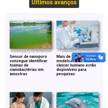
Últimos avanços
PJ photography via Shutterstock
ultramansk via Shutterstock
Sensor de nanoporo
Mais de 600 novos
consegue identificar
modelos de tecidos de
toxinas de
câncer humano estão
cianobactérias em
disponíveis para
amostras
pesquisas