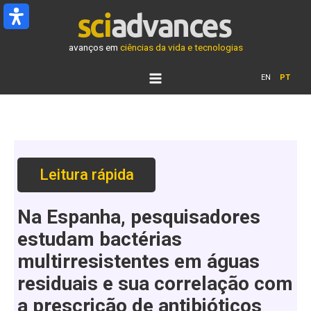
Ir
para
o
avanços em
ciências da vida e tecnologias
conteúdo
EN
PT
Leitura rápida
Na Espanha, pesquisadores
estudam bactérias
multirresistentes em águas
residuais e sua correlação com
a prescrição de antibióticos