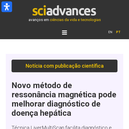
Ir
para
o
avanços em
ciências da vida e tecnologias
conteúdo
EN
PT
Notícia com publicação científica
Novo método de
ressonância magnética pode
melhorar diagnóstico de
doença hepática
Técnica LiverMultiScan facilita diagnóstico e