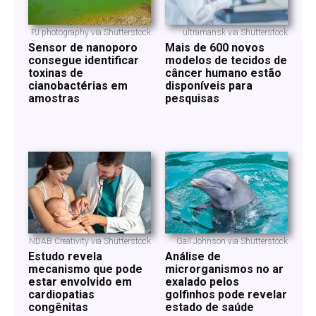
PJ photography via Shutterstock
ultramansk via Shutterstock
Sensor de nanoporo
Mais de 600 novos
consegue identificar
modelos de tecidos de
toxinas de
câncer humano estão
cianobactérias em
disponíveis para
amostras
pesquisas
NDAB Creativity via Shutterstock
Gail Johnson via Shutterstock
Estudo revela
Análise de
mecanismo que pode
microrganismos no ar
estar envolvido em
exalado pelos
cardiopatias
golfinhos pode revelar
congênitas
estado de saúde