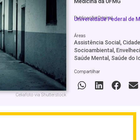
Medicina da UFMG
Publicação Original
Universidade Federal de M
Áreas
Assistência Social, Cidade
Socioambiental, Envelheci
Saúde Mental, Saúde do I
Compartilhar
Celiafoto via Shutterstock