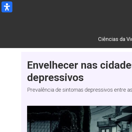
Ir
para
o
conteúdo
Ciências da Vi
Envelhecer nas cidad
depressivos
Prevalência de sintomas depressivos entre a