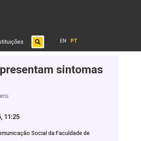
EN
PT
stituições
 apresentam sintomas
mens
, 11:25
Comunicação Social da Faculdade de