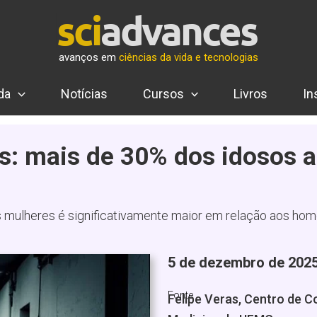
avanços em
ciências da vida e tecnologias
da
Notícias
Cursos
Livros
In
es: mais de 30% dos idosos
s mulheres é significativamente maior em relação aos ho
5 de dezembro de 2025
Fonte
Felipe Veras, Centro de 