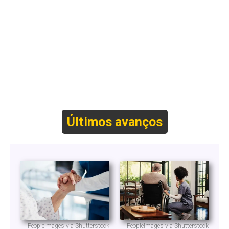
Últimos avanços
PeopleImages via Shutterstock
PeopleImages via Shutterstock