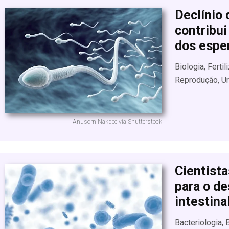
Declínio 
contribui
dos espe
Biologia, Ferti
Reprodução, Ur
Anusorn Nakdee via Shutterstock
Cientist
para o de
intestina
Bacteriologia, 