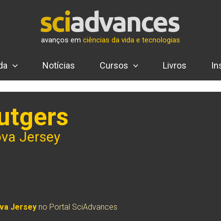
avanços em
ciências da vida e tecnologias
da
Notícias
Cursos
Livros
In
utgers
ova Jersey
ova Jersey
no Portal SciAdvances