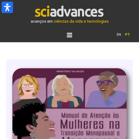
Ir
para
o
avanços em
ciências da vida e tecnologias
conteúdo
EN
PT