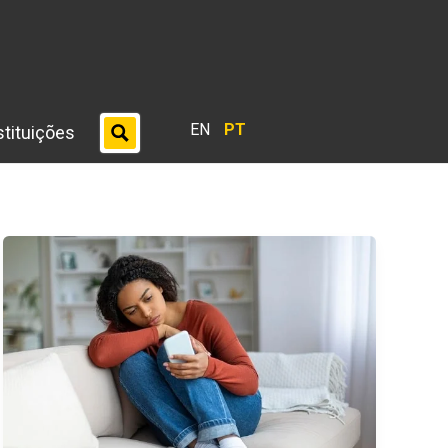
EN
PT
stituições