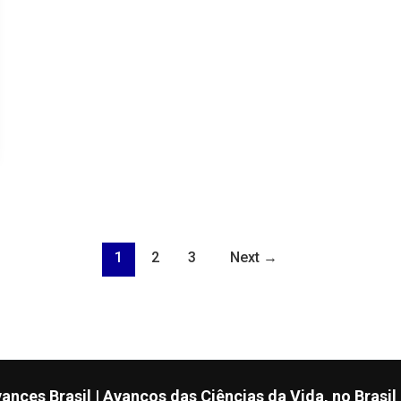
1
2
3
Next
→
ances Brasil | Avanços das Ciências da Vida, no Brasil