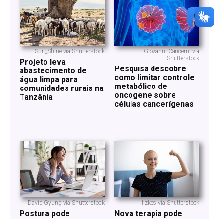
Sun_Shine via Shutterstock
Giovanni Cancemi via
Shutterstock
Projeto leva
Pesquisa descobre
abastecimento de
como limitar controle
água limpa para
metabólico de
comunidades rurais na
oncogene sobre
Tanzânia
células cancerígenas
David Gyung via Shutterstock
fizkes via Shutterstock
Postura pode
Nova terapia pode