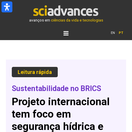
Ir
para
o
avanços em
ciências da vida e tecnologias
conteúdo
EN
PT
Leitura rápida
Sustentabilidade no BRICS
Projeto internacional
tem foco em
segurança hídrica e