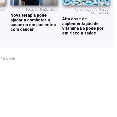
tock
fizkes via Shutterstock
Iryna Imago e Yan-Na via
Shutterstock
Nova terapia pode
Alta dose de
ajudar a combater a
suplementação de
caquexia em pacientes
vitamina B6 pode pôr
com câncer
em risco a saúde
Publicidade