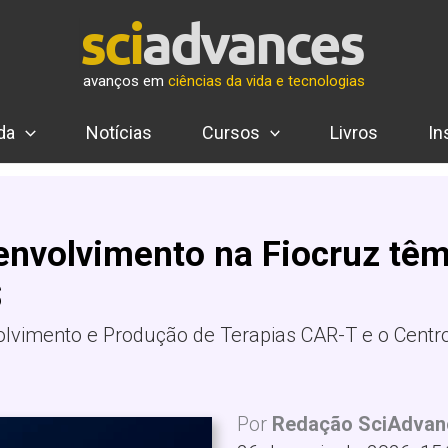
avanços em
ciências da vida e tecnologias
da
Notícias
Cursos
Livros
In
envolvimento na Fiocruz tê
S
lvimento e Produção de Terapias CAR-T e o Centr
Por
Redação SciAdvan