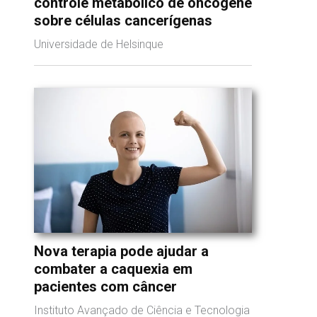
controle metabólico de oncogene
sobre células cancerígenas
Universidade de Helsinque
Nova terapia pode ajudar a
combater a caquexia em
pacientes com câncer
Instituto Avançado de Ciência e Tecnologia