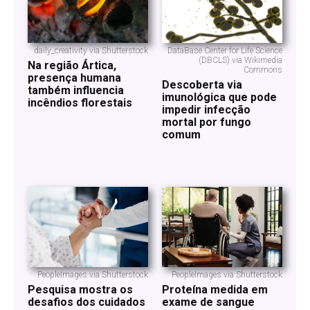
daily_creativity via Shutterstock
DataBase Center for Life Science
(DBCLS) via Wikimedia
Na região Ártica,
Commons
presença humana
Descoberta via
também influencia
imunológica que pode
incêndios florestais
impedir infecção
mortal por fungo
comum
PeopleImages via Shutterstock
PeopleImages via Shutterstock
Pesquisa mostra os
Proteína medida em
desafios dos cuidados
exame de sangue