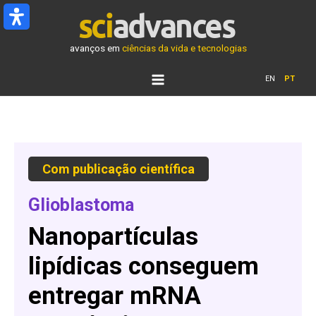
Ir
para
o
avanços em
ciências da vida e tecnologias
conteúdo
EN
PT
Com
publicação
científica
Glioblastoma
Nanopartículas
lipídicas conseguem
entregar mRNA