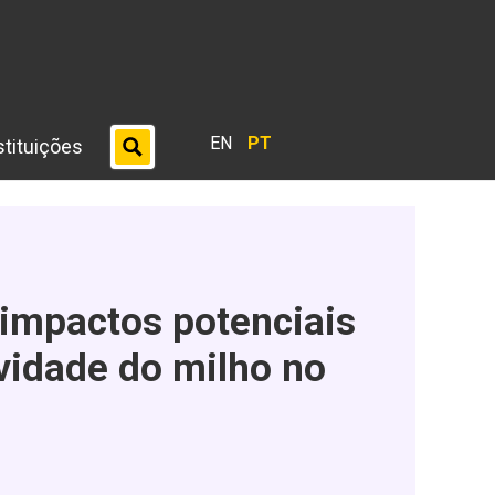
EN
PT
stituições
 impactos potenciais
vidade do milho no