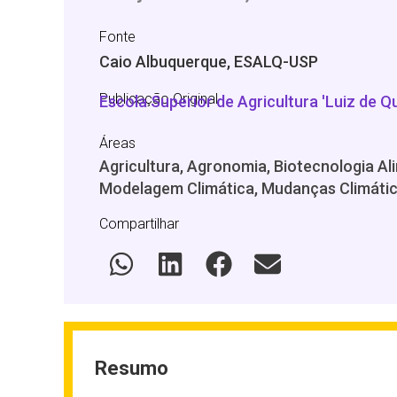
Fonte
Caio Albuquerque, ESALQ-USP
Publicação Original
Escola Superior de Agricultura 'Luiz de Q
Áreas
Agricultura, Agronomia, Biotecnologia Al
Modelagem Climática, Mudanças Climátic
Compartilhar
Resumo