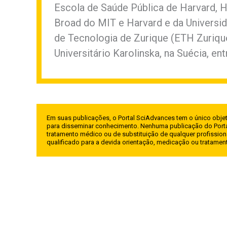
Escola de Saúde Pública de Harvard, H
Broad do MIT e Harvard e da Universid
de Tecnologia de Zurique (ETH Zurique)
Universitário Karolinska, na Suécia, ent
Em suas publicações, o Portal SciAdvances tem o único objet
para disseminar conhecimento. Nenhuma publicação do Porta
tratamento médico ou de substituição de qualquer profission
qualificado para a devida orientação, medicação ou tratame