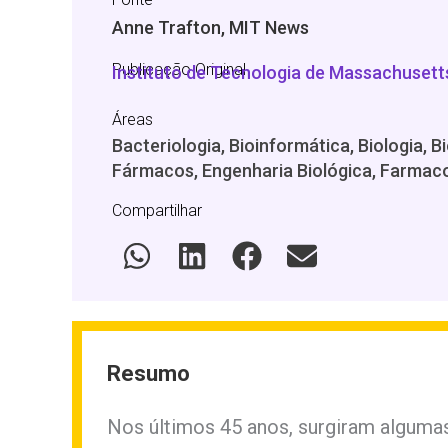
Anne Trafton, MIT News
Publicação Original
Instituto de Tecnologia de Massachusett
Áreas
Bacteriologia, Bioinformática, Biologia,
Fármacos, Engenharia Biológica, Farmaco
Compartilhar
Resumo
Nos últimos 45 anos, surgiram algumas