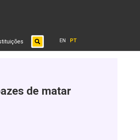
EN
PT
stituições
pazes de matar