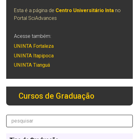
Esta é a página de
Centro Universitário Inta
no
Portal SciAdvances
Acesse também:
UNINTA Fortaleza
UNINTA Itapipoca
UNINTA Tianguá
Cursos de Graduação