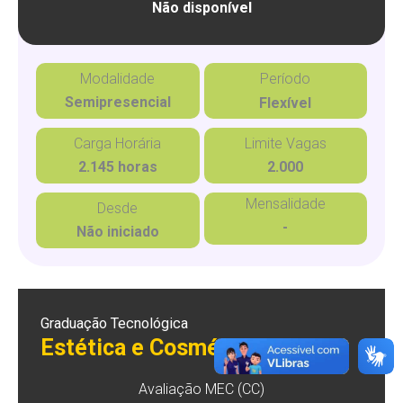
Não disponível
Modalidade
Período
Semipresencial
Flexível
Carga Horária
Limite Vagas
2.145 horas
2.000
Mensalidade
Desde
-
Não iniciado
Graduação Tecnológica
Estética e Cosmética
Avaliação MEC (CC)