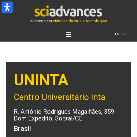
Ir
para
o
avanços em
ciências da vida e tecnologias
conteúdo
EN
PT
UNINTA
Centro Universitário Inta
R. Antônio Rodrigues Magalhães, 359
Dom Expedito, Sobral/CE
Brasil