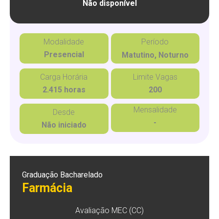
Não disponível
Modalidade
Período
Presencial
Matutino, Noturno
Carga Horária
Limite Vagas
2.415 horas
200
Mensalidade
Desde
-
Não iniciado
Graduação Bacharelado
Farmácia
Avaliação MEC (CC)