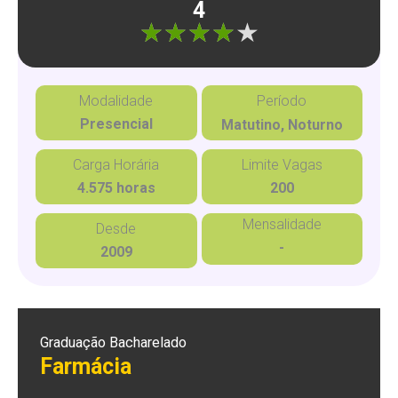
4
"]
Modalidade
Período
Presencial
Matutino, Noturno
Carga Horária
Limite Vagas
4.575 horas
200
Mensalidade
Desde
-
2009
Graduação Bacharelado
Farmácia