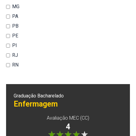
MG
PA
PB
PE
PI
RJ
RN
Graduação Bacharelado
Enfermagem
Avaliação MEC (CC)
4
"]