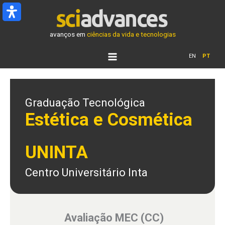
Ir
para
o
avanços em
ciências da vida e tecnologias
conteúdo
EN
PT
Graduação Tecnológica
Estética e Cosmética
UNINTA
Centro Universitário Inta
Avaliação MEC (CC)