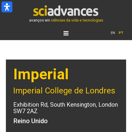
Ir
para
o
avanços em
ciências da vida e tecnologias
conteúdo
EN
PT
Imperial
Imperial College de Londres
Exhibition Rd, South Kensington, London
SW7 2AZ
Reino Unido