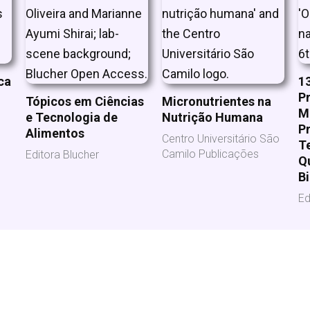
ca
1
P
Tópicos em Ciências
Micronutrientes na
M
e Tecnologia de
Nutrição Humana
Pr
Alimentos
Centro Universitário São
T
Camilo Publicações
Editora Blucher
Q
B
Ed