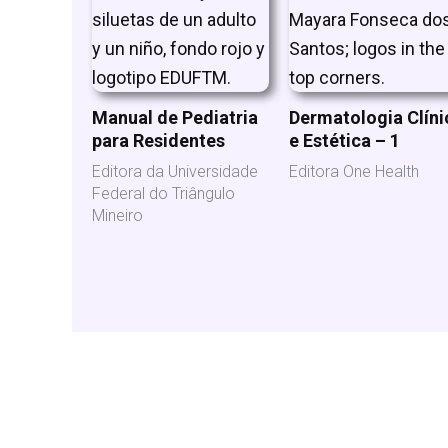
Manual de Pediatria
Dermatologia Clíni
para Residentes
e Estética – 1
Editora da Universidade
Editora One Health
Federal do Triângulo
Mineiro