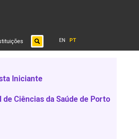
EN
PT
stituições
ta Iniciante
l de Ciências da Saúde de Porto