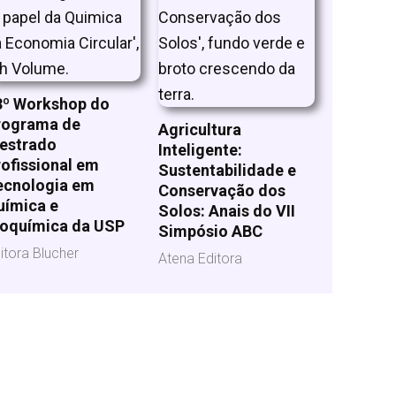
3º Workshop do
rograma de
Agricultura
estrado
Inteligente:
ofissional em
Sustentabilidade e
ecnologia em
Conservação dos
uímica e
Solos: Anais do VII
ioquímica da USP
Simpósio ABC
itora Blucher
Atena Editora