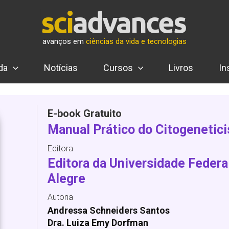
avanços em
ciências da vida e tecnologias
da
Notícias
Cursos
Livros
In
E-book Gratuito
Manual Prático do Citogeneticis
Editora
Editora da Universidade Federa
Alegre
Autoria
Andressa Schneiders Santos
Dra. Luiza Emy Dorfman