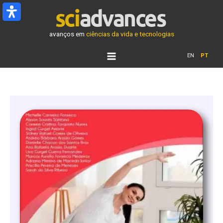
Ir
para
o
avanços em
ciências da vida e tecnologias
conteúdo
EN
PT