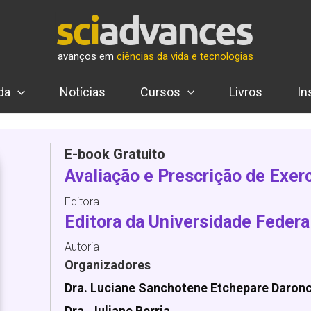
avanços em
ciências da vida e tecnologias
da
Notícias
Cursos
Livros
In
E-book Gratuito
Avaliação e Prescrição de Exerc
Editora
Editora da Universidade Federa
Autoria
Organizadores
Dra. Luciane Sanchotene Etchepare Daron
Dra. Juliane Berria