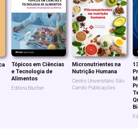
Micronutrientes na
1
Tópicos em Ciências
ca
Nutrição Humana
P
e Tecnologia de
M
Alimentos
Centro Universitário São
Pr
Camilo Publicações
Editora Blucher
T
Q
B
Ed