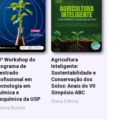
3º Workshop do
Agricultura
rograma de
Inteligente:
estrado
Sustentabilidade e
ofissional em
Conservação dos
ecnologia em
Solos: Anais do VII
uímica e
Simpósio ABC
ioquímica da USP
Atena Editora
itora Blucher