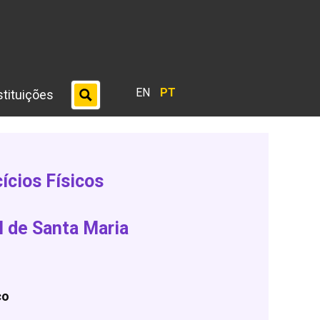
EN
PT
stituições
ícios Físicos
l de Santa Maria
co