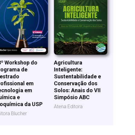
3º Workshop do
Agricultura
rograma de
Inteligente:
estrado
Sustentabilidade e
ofissional em
Conservação dos
ecnologia em
Solos: Anais do VII
uímica e
Simpósio ABC
ioquímica da USP
Atena Editora
itora Blucher