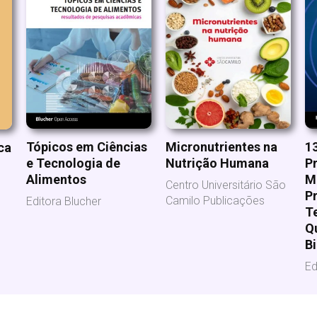
Micronutrientes na
1
Tópicos em Ciências
ca
Nutrição Humana
P
e Tecnologia de
M
Alimentos
Centro Universitário São
Pr
Camilo Publicações
Editora Blucher
T
Q
B
Ed