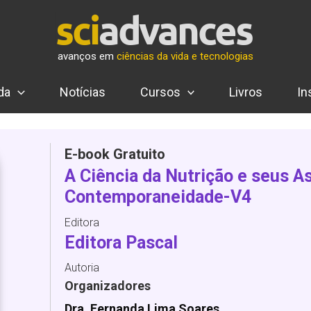
avanços em
ciências da vida e tecnologias
da
Notícias
Cursos
Livros
In
E-book Gratuito
A Ciência da Nutrição e seus A
Contemporaneidade-V4
Editora
Editora Pascal
Autoria
Organizadores
Dra. Fernanda Lima Soares