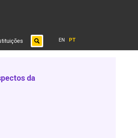
EN
PT
stituições
spectos da