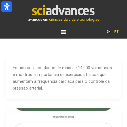
Ir
para
o
avanços em
ciências da vida e tecnologias
conteúdo
EN
PT
Estudo analisou dados de mais de 14.000 voluntários
e mostrou a importância de exercícios físicos que
aumentam a frequência cardíaca para o controle da
pressão arterial.