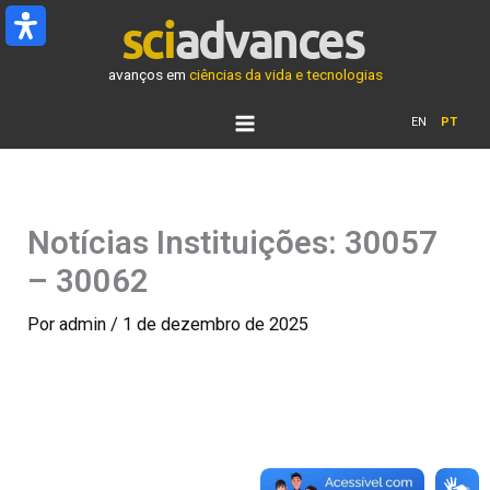
Ir
para
o
avanços em
ciências da vida e tecnologias
conteúdo
EN
PT
Notícias Instituições: 30057
– 30062
Por
admin
/
1 de dezembro de 2025