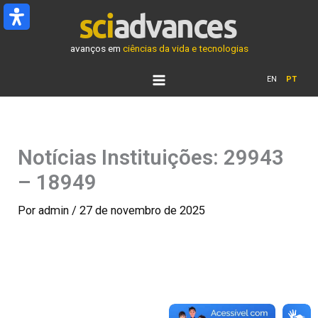
Ir
para
o
avanços em
ciências da vida e tecnologias
conteúdo
EN
PT
Notícias Instituições: 29943
– 18949
Por
admin
/
27 de novembro de 2025