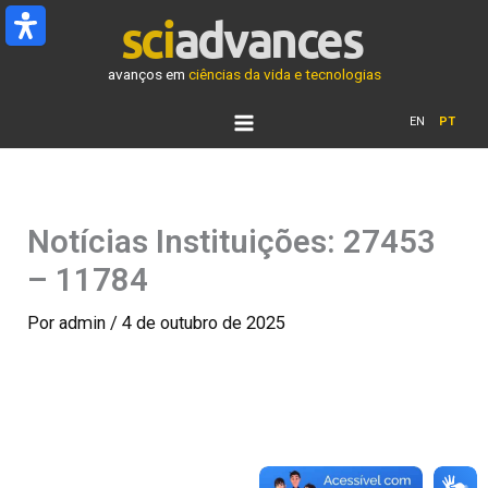
Ir
para
o
avanços em
ciências da vida e tecnologias
conteúdo
EN
PT
Notícias Instituições: 27453
– 11784
Por
admin
/
4 de outubro de 2025