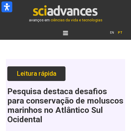
Ir
para
o
avanços em
ciências da vida e tecnologias
conteúdo
EN
PT
Leitura rápida
Pesquisa destaca desafios
para conservação de moluscos
marinhos no Atlântico Sul
Ocidental