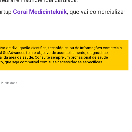
ebral e insuficiência cardíaca.
artup
Corai Medicinteknik
, que vai comercializar
ivo de divulgação científica, tecnológica ou de informações comerciais
l SciAdvances tem o objetivo de aconselhamento, diagnóstico,
al da área da saúde. Consulte sempre um profissional de saúde
nto, que seja compatível com suas necessidades específicas.
Publicidade