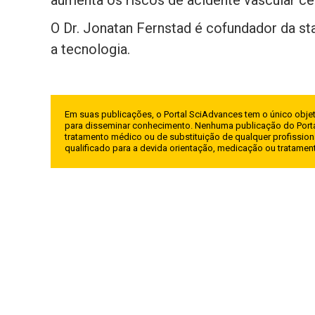
aumenta os riscos de acidente vascular cer
O Dr. Jonatan Fernstad é cofundador da st
a tecnologia.
Em suas publicações, o Portal SciAdvances tem o único objet
para disseminar conhecimento. Nenhuma publicação do Porta
tratamento médico ou de substituição de qualquer profission
qualificado para a devida orientação, medicação ou tratame