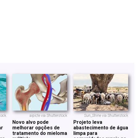
tock
aipicte via Shutterstock
Sun_Shine via Shutterstock
Novo alvo pode
Projeto leva
ar
melhorar opções de
abastecimento de água
tratamento do mieloma
limpa para