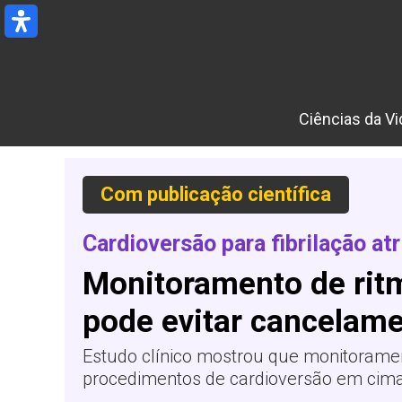
Ir
para
o
conteúdo
Ciências da Vi
Com
publicação
científica
Cardioversão para fibrilação atr
Monitoramento de rit
pode evitar cancelame
Estudo clínico mostrou que monitorame
procedimentos de cardioversão em cima