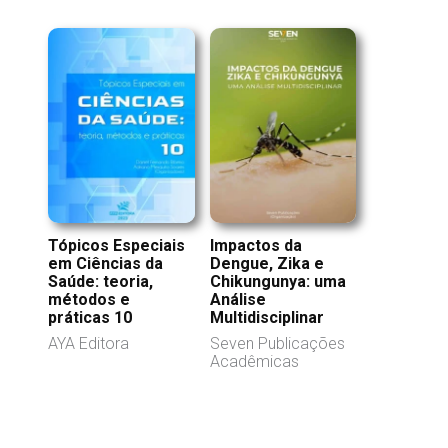
Tópicos Especiais
Impactos da
em Ciências da
Dengue, Zika e
Saúde: teoria,
Chikungunya: uma
métodos e
Análise
práticas 10
Multidisciplinar
AYA Editora
Seven Publicações
Acadêmicas