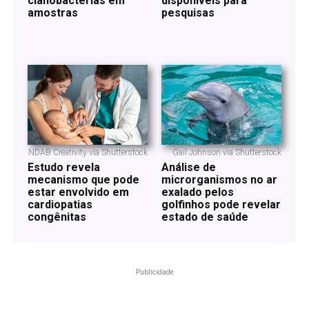
cianobactérias em
disponíveis para
amostras
pesquisas
NDAB Creativity via Shutterstock
Gail Johnson via Shutterstock
Estudo revela
Análise de
mecanismo que pode
microrganismos no ar
estar envolvido em
exalado pelos
cardiopatias
golfinhos pode revelar
congênitas
estado de saúde
Publicidade