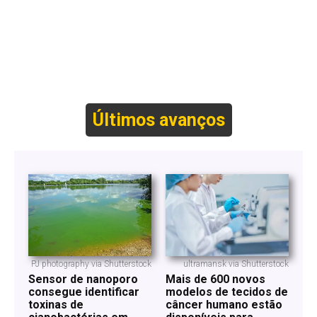
Últimos avanços
PJ photography via Shutterstock
ultramansk via Shutterstock
Sensor de nanoporo
Mais de 600 novos
consegue identificar
modelos de tecidos de
toxinas de
câncer humano estão