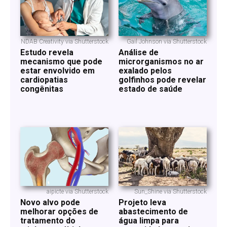
NDAB Creativity via Shutterstock
Gail Johnson via Shutterstock
Estudo revela
Análise de
mecanismo que pode
microrganismos no ar
estar envolvido em
exalado pelos
cardiopatias
golfinhos pode revelar
congênitas
estado de saúde
aipicte via Shutterstock
Sun_Shine via Shutterstock
Novo alvo pode
Projeto leva
melhorar opções de
abastecimento de
tratamento do
água limpa para