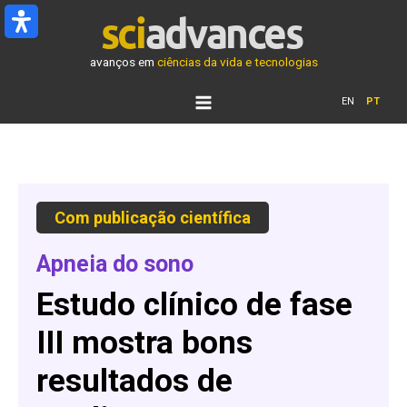
Ir
para
o
avanços em
ciências da vida e tecnologias
conteúdo
EN
PT
Com
publicação
científica
Apneia do sono
Estudo clínico de fase
III mostra bons
resultados de