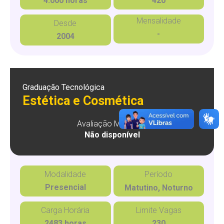
4.000 horas
420
Mensalidade
Desde
-
2004
Graduação Tecnológica
Estética e Cosmética
Avaliação MEC (CC)
Não disponível
Modalidade
Período
Presencial
Matutino, Noturno
Carga Horária
Limite Vagas
2483 horas
230