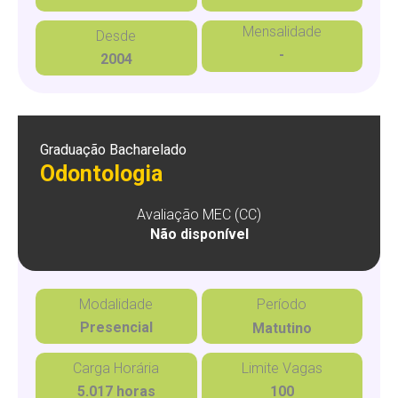
Mensalidade
Desde
-
2004
Graduação Bacharelado
Odontologia
Avaliação MEC (CC)
Não disponível
Modalidade
Período
Presencial
Matutino
Carga Horária
Limite Vagas
5.017 horas
100