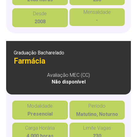
Mensalidade
Desde
-
2008
Graduação Bacharelado
Farmácia
Avaliação MEC (CC)
Não disponível
Modalidade
Período
Presencial
Matutino, Noturno
Carga Horária
Limite Vagas
4.000 horas
230