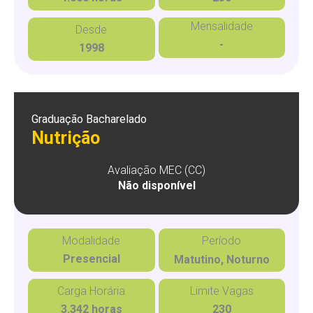
Mensalidade
Desde
-
1998
Graduação Bacharelado
Nutrição
Avaliação MEC (CC)
Não disponível
Modalidade
Período
Presencial
Matutino, Noturno
Carga Horária
Limite Vagas
3.342 horas
230