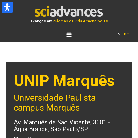
Ir
para
o
avanços em
ciências da vida e tecnologias
conteúdo
EN
PT
UNIP Marquês
Universidade Paulista
campus Marquês
Av. Marquês de São Vicente, 3001 -
Água Branca, São Paulo/SP