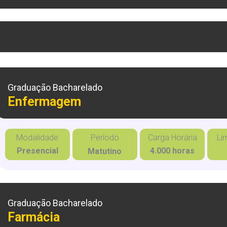
Graduação Bacharelado
Enfermagem
Modalidade
Período
Carga Horária
Li
Presencial
4.000 horas
Matutino
Graduação Bacharelado
Farmácia