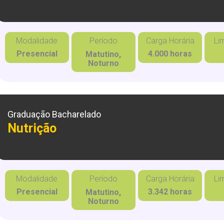
Modalidade
Período
Carga Horária
Li
Presencial
4.000 horas
Matutino,
Noturno
Graduação Bacharelado
Nutrição
Modalidade
Período
Carga Horária
Li
Presencial
3.342 horas
Matutino,
Noturno