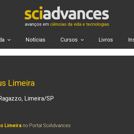
avanços em
ciências da vida e tecnologias
da
Notícias
Cursos
Livros
In
s Limeira
 Ragazzo, Limeira/SP
s Limeira
no Portal SciAdvances