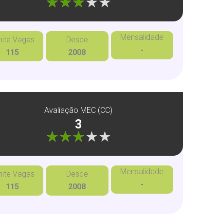
"]
Mensalidade
mite Vagas
Desde
-
115
2008
Avaliação MEC (CC)
3
"]
Mensalidade
mite Vagas
Desde
-
115
2008