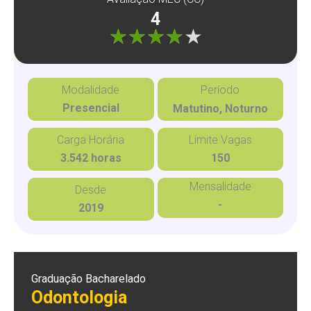
4
"]
Modalidade
Período
Presencial
Matutino, Noturno
Carga Horária
Limite Vagas
3.542 horas
150
Mensalidade
Desde
-
2019
Graduação Bacharelado
Odontologia