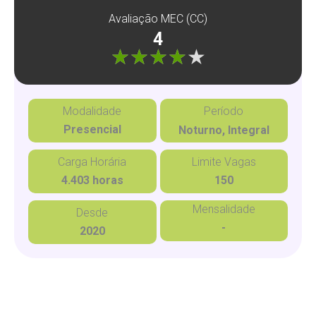
Avaliação MEC (CC)
4
"]
Modalidade
Período
Presencial
Noturno, Integral
Carga Horária
Limite Vagas
4.403 horas
150
Mensalidade
Desde
-
2020