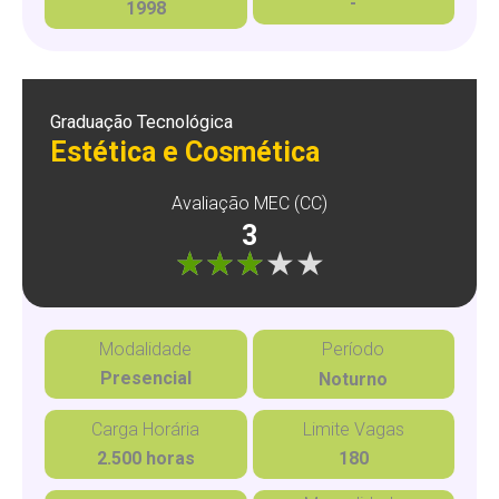
-
1998
Graduação Tecnológica
Estética e Cosmética
Avaliação MEC (CC)
3
"]
Modalidade
Período
Presencial
Noturno
Carga Horária
Limite Vagas
2.500 horas
180