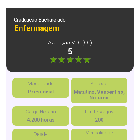
Graduação Bacharelado
Enfermagem
Avaliação MEC (CC)
5
"]
Modalidade
Período
Presencial
Matutino, Vespertino,
Noturno
Carga Horária
Limite Vagas
4.200 horas
200
Mensalidade
Desde