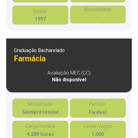
Mensalidade
Desde
-
1997
Graduação Bacharelado
Farmácia
Avaliação MEC (CC)
Não disponível
Modalidade
Período
Semipresencial
Flexível
Carga Horária
Limite Vagas
4.280 horas
1.000