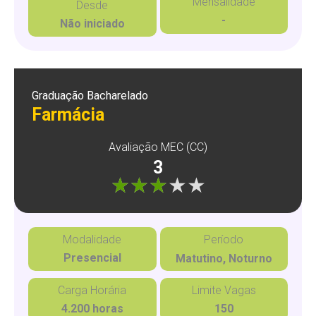
Mensalidade
Desde
-
Não iniciado
Graduação Bacharelado
Farmácia
Avaliação MEC (CC)
3
"]
Modalidade
Período
Presencial
Matutino, Noturno
Carga Horária
Limite Vagas
4.200 horas
150