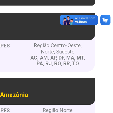
Região Centro-Oeste,
APES
Norte, Sudeste
AC, AM, AP, DF, MA, MT,
PA, RJ, RO, RR, TO
a Amazônia
Região Norte
APES