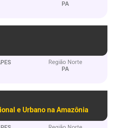
PA
Região Norte
APES
PA
onal e Urbano na Amazônia
Região Norte
APES