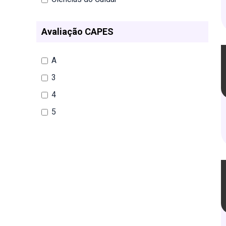
Avaliação CAPES
A
3
4
5