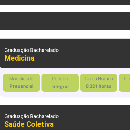
Graduação Bacharelado
Medicina
Modalidade
Período
Carga Horária
Li
Presencial
8.321 horas
Integral
Graduação Bacharelado
Saúde Coletiva